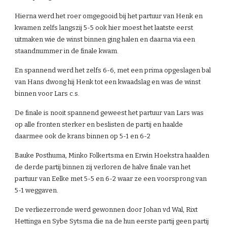
Hierna werd het roer omgegooid bij het partuur van Henk en 
kwamen zelfs langszij 5-5 ook hier moest het laatste eerst 
uitmaken wie de winst binnen ging halen en daarna via een 
staandnummer in de finale kwam.
En spannend werd het zelfs 6-6, met een prima opgeslagen bal 
van Hans dwong hij Henk tot een kwaadslag en was de winst 
binnen voor Lars c.s.
De finale is nooit spannend geweest het partuur van Lars was 
op alle fronten sterker en beslisten de partij en haalde 
daarmee ook de krans binnen op 5-1 en 6-2
Bauke Posthuma, Minko Folkertsma en Erwin Hoekstra haalden 
de derde partij binnen zij verloren de halve finale van het 
partuur van Eelke met 5-5 en 6-2 waar ze een voorsprong van 
5-1 weggaven.
De verliezerronde werd gewonnen door Johan vd Wal, Rixt 
Hettinga en Sybe Sytsma die na de hun eerste partij geen partij 