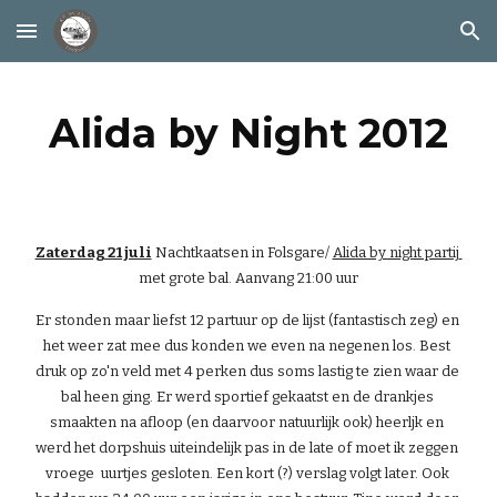
Skip to main content
Skip to navigation
Alida by Night 2012
Zaterdag 21 juli
 Nachtkaatsen in Folsgare/ 
Alida by night partij 
met grote bal. Aanvang 21:00 uur
Er stonden maar liefst 12 partuur op de lijst (fantastisch zeg) en 
het weer zat mee dus konden we even na negenen los. Best 
druk op zo'n veld met 4 perken dus soms lastig te zien waar de 
bal heen ging. Er werd sportief gekaatst en de drankjes 
smaakten na afloop (en daarvoor natuurlijk ook) heerljk en 
werd het dorpshuis uiteindelijk pas in de late of moet ik zeggen 
vroege  uurtjes gesloten. Een kort (?) verslag volgt later. Ook 