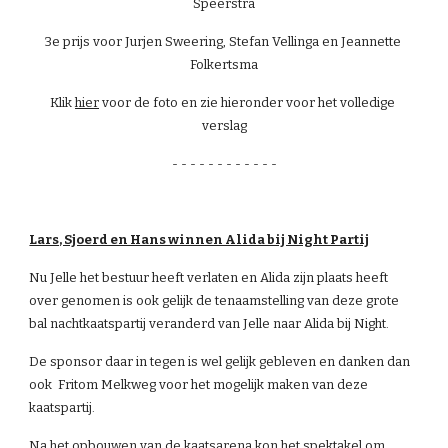
Speerstra
3e prijs voor Jurjen Sweering, Stefan Vellinga en Jeannette 
Folkertsma
Klik
hier
 voor de foto en zie hieronder voor het volledige 
verslag
- - - - - - - - - - - -
Lars, Sjoerd en Hans winnen Alida bij Night Partij
Nu Jelle het bestuur heeft verlaten en Alida zijn plaats heeft 
over genomen is ook gelijk de tenaamstelling van deze grote 
bal nachtkaatspartij veranderd van Jelle naar Alida bij Night.
De sponsor daar in tegen is wel gelijk gebleven en danken dan 
ook  Fritom Melkweg voor het mogelijk maken van deze 
kaatspartij.
Na het opbouwen van de kaatsarena kon het spektakel om 