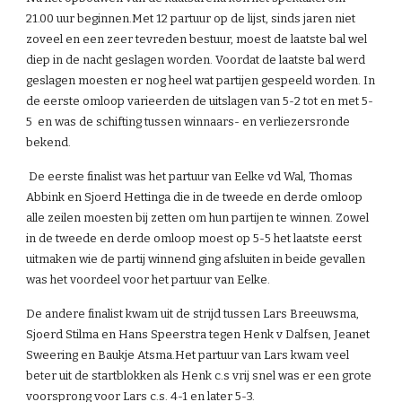
21.00 uur beginnen.Met 12 partuur op de lijst, sinds jaren niet 
zoveel en een zeer tevreden bestuur, moest de laatste bal wel 
diep in de nacht geslagen worden. Voordat de laatste bal werd 
geslagen moesten er nog heel wat partijen gespeeld worden. In 
de eerste omloop varieerden de uitslagen van 5-2 tot en met 5-
5  en was de schifting tussen winnaars- en verliezersronde 
bekend.
 De eerste finalist was het partuur van Eelke vd Wal, Thomas 
Abbink en Sjoerd Hettinga die in de tweede en derde omloop 
alle zeilen moesten bij zetten om hun partijen te winnen. Zowel 
in de tweede en derde omloop moest op 5-5 het laatste eerst 
uitmaken wie de partij winnend ging afsluiten in beide gevallen 
was het voordeel voor het partuur van Eelke.
De andere finalist kwam uit de strijd tussen Lars Breeuwsma, 
Sjoerd Stilma en Hans Speerstra tegen Henk v Dalfsen, Jeanet 
Sweering en Baukje Atsma.Het partuur van Lars kwam veel 
beter uit de startblokken als Henk c.s vrij snel was er een grote 
voorsprong voor Lars c.s. 4-1 en later 5-3.