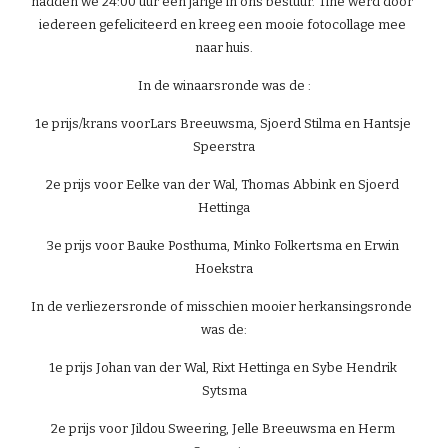
hadden we 24:00 uur een jarige in ons bestuur. Tine werd door 
iedereen gefeliciteerd en kreeg een mooie fotocollage mee 
naar huis.
In de winaarsronde was de :
1e prijs/krans voorLars Breeuwsma, Sjoerd Stilma en Hantsje 
Speerstra
2e prijs voor Eelke van der Wal, Thomas Abbink en Sjoerd 
Hettinga
3e prijs voor Bauke Posthuma, Minko Folkertsma en Erwin 
Hoekstra
In de verliezersronde of misschien mooier herkansingsronde  
was de:
1e prijs Johan van der Wal, Rixt Hettinga en Sybe Hendrik 
Sytsma
2e prijs voor Jildou Sweering, Jelle Breeuwsma en Herm 