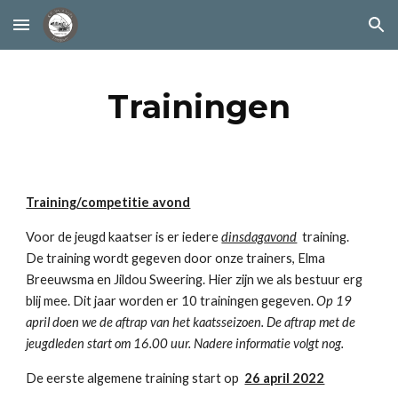
Skip to main content
Skip to navigation
Trainingen
Training
/c
ompetitie avond
Voor de jeugd kaatser is er iedere
dinsdag
avond
training.
De t
raining wordt gegeven door onze trai
ners, Elma
Breeuwsma en Jildou Sweering.
Hier zijn we als bestuur erg
blij mee. Dit jaar worden er 10 trainingen gegeven.
Op 19
april doen we de aftrap van het kaatsseizoen. De aftrap met de
jeugdleden start om 16.00 uur. Nadere informatie volgt nog.
De eerste algemene training start op
26 april 2022