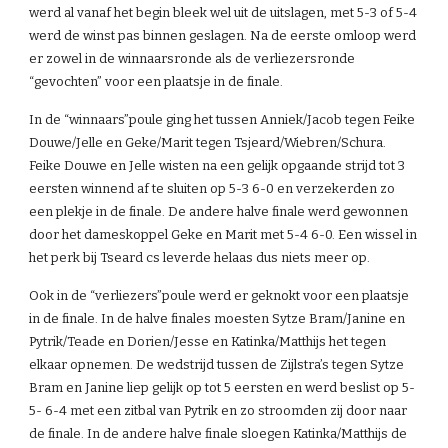
werd al vanaf het begin bleek wel uit de uitslagen, met 5-3 of 5-4 
werd de winst pas binnen geslagen. Na de eerste omloop werd 
er zowel in de winnaarsronde als de verliezersronde 
“gevochten” voor een plaatsje in de finale.
In de “winnaars”poule ging het tussen Anniek/Jacob tegen Feike 
Douwe/Jelle en Geke/Marit tegen Tsjeard/Wiebren/Schura.  
Feike Douwe en Jelle wisten na een gelijk opgaande strijd tot 3 
eersten winnend af te sluiten op 5-3 6-0 en verzekerden zo 
een plekje in de finale. De andere halve finale werd gewonnen 
door het dameskoppel Geke en Marit met 5-4 6-0. Een wissel in 
het perk bij Tseard cs leverde helaas dus niets meer op.
Ook in de “verliezers”poule werd er geknokt voor een plaatsje 
in de finale. In de halve finales moesten Sytze Bram/Janine en 
Pytrik/Teade en Dorien/Jesse en Katinka/Matthijs het tegen 
elkaar opnemen. De wedstrijd tussen de Zijlstra’s tegen Sytze 
Bram en Janine liep gelijk op tot 5 eersten en werd beslist op 5-
5- 6-4 met een zitbal van Pytrik en zo stroomden zij door naar 
de finale. In de andere halve finale sloegen Katinka/Matthijs de 