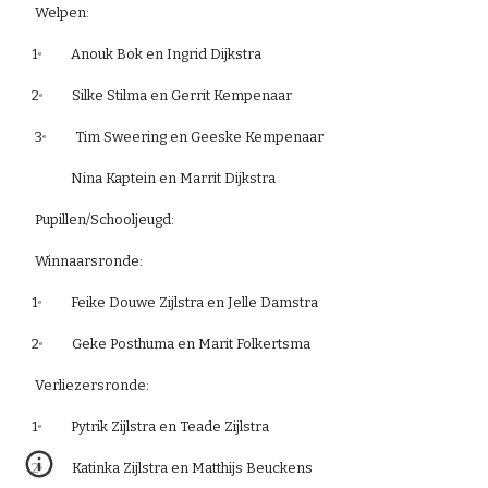
 Welpen:
1
         Anouk Bok en Ingrid Dijkstra
e
2
         Silke Stilma en Gerrit Kempenaar
e
 3
         Tim Sweering en Geeske Kempenaar
e
            Nina Kaptein en Marrit Dijkstra
 Pupillen/Schooljeugd:
 Winnaarsronde:
1
         Feike Douwe Zijlstra en Jelle Damstra
e
2
         Geke Posthuma en Marit Folkertsma
e
 Verliezersronde:
1
         Pytrik Zijlstra en Teade Zijlstra
e
2
         Katinka Zijlstra en Matthijs Beuckens
e