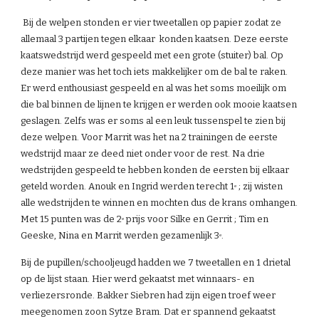
 Bij de welpen stonden er vier tweetallen op papier zodat ze 
allemaal 3 partijen tegen elkaar  konden kaatsen. Deze eerste 
kaatswedstrijd werd gespeeld met een grote (stuiter) bal. Op 
deze manier was het toch iets makkelijker om de bal te raken. 
Er werd enthousiast gespeeld en al was het soms moeilijk om 
die bal binnen de lijnen te krijgen er werden ook mooie kaatsen 
geslagen. Zelfs was er soms al een leuk tussenspel te zien bij 
deze welpen. Voor Marrit was het na 2 trainingen de eerste 
wedstrijd maar ze deed niet onder voor de rest. Na drie 
wedstrijden gespeeld te hebben konden de eersten bij elkaar 
geteld worden. Anouk en Ingrid werden terecht 1
 ; zij wisten 
e
alle wedstrijden te winnen en mochten dus de krans omhangen. 
Met 15 punten was de 2
 prijs voor Silke en Gerrit ; Tim en 
e
Geeske, Nina en Marrit werden gezamenlijk 3
.
e
Bij de pupillen/schooljeugd hadden we 7 tweetallen en 1 drietal 
op de lijst staan. Hier werd gekaatst met winnaars- en 
verliezersronde. Bakker Siebren had zijn eigen troef weer 
meegenomen zoon Sytze Bram. Dat er spannend gekaatst 