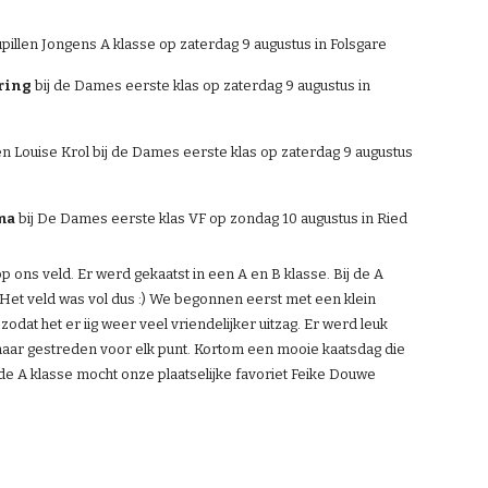
Pupillen Jongens A klasse op zaterdag 9 augustus in Folsgare
ring
 bij de Dames eerste klas op zaterdag 9 augustus in 
en Louise Krol bij de Dames eerste klas op zaterdag 9 augustus 
ma
 bij De Dames eerste klas VF op zondag 10 augustus in Ried
op ons veld. Er werd gekaatst in een A en B klasse. Bij de A 
. Het veld was vol dus :) We begonnen eerst met een klein 
at het er iig weer veel vriendelijker uitzag. Er werd leuk 
ar gestreden voor elk punt. Kortom een mooie kaatsdag die 
de A klasse mocht onze plaatselijke favoriet Feike Douwe 