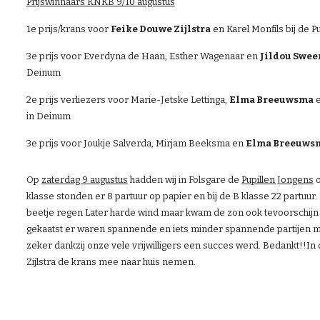
Prijswinnaars KNKB 9/10 augustus
1e prijs/krans voor 
Feike Douwe Zijlstra
 en Karel Monfils bij de 
3e prijs voor Everdyna de Haan, Esther Wagenaar en 
Jildou Swee
Deinum
2e prijs verliezers voor Marie-Jetske Lettinga, 
Elma Breeuwsma
 
in Deinum
3e prijs voor Joukje Salverda, Mirjam Beeksma en 
Elma Breeuws
Op 
zaterdag 9 augustus
 hadden wij in Folsgare de 
Pupillen Jongens
 
klasse stonden er 8 partuur op papier en bij de B klasse 22 partuur
beetje regen Later harde wind maar kwam de zon ook tevoorschijn zod
gekaatst er waren spannende en iets minder spannende partijen ma
zeker dankzij onze vele vrijwilligers een succes werd. Bedankt!!In 
Zijlstra de krans mee naar huis nemen.