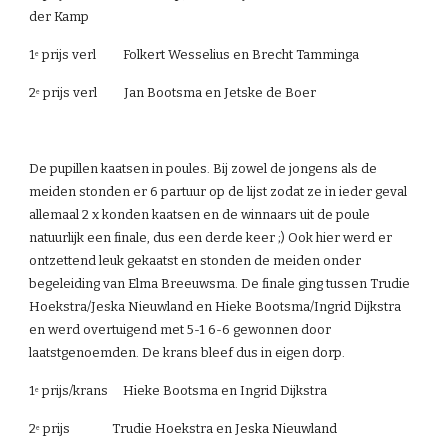
der Kamp
1
 prijs verl         Folkert Wesselius en Brecht Tamminga
e
2
 prijs verl         Jan Bootsma en Jetske de Boer
e
De pupillen kaatsen in poules. Bij zowel de jongens als de 
meiden stonden er 6 partuur op de lijst zodat ze in ieder geval 
allemaal 2 x konden kaatsen en de winnaars uit de poule 
natuurlijk een finale, dus een derde keer ;) Ook hier werd er 
ontzettend leuk gekaatst en stonden de meiden onder 
begeleiding van Elma Breeuwsma. De finale ging tussen Trudie 
Hoekstra/Jeska Nieuwland en Hieke Bootsma/Ingrid Dijkstra 
en werd overtuigend met 5-1 6-6 gewonnen door 
laatstgenoemden. De krans bleef dus in eigen dorp.
1
 prijs/krans     Hieke Bootsma en Ingrid Dijkstra
e
2
 prijs              Trudie Hoekstra en Jeska Nieuwland
e