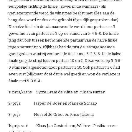
een plekje richting de finale.  Zowel in de winnaars- als 
verliezersronde werd de winst pas beslist met alles aan de 
hang..dan word er dus echt geknokt (figuurlijk gesproken dan) 
De halve finale in de winnaarsronde werd door partuur nr 3 
gewonnen van partuur nr 9 op de stand van 5-4 6-0. De finale 
ging dan ook tussen het winnende partuur van de halve finale 
tegen partuur nr 5. Blijkbaar had de rust de laatstgenoemde 
goed gedaan want zij wonnen de finale met 5-3 6-6. In de halve 
finale ging de strijd tussen partuur 10 en 2. Deze werd op 5-5 6-
0 winnend afgesloten door partuur nr 10. Ook partuur nr 6 had 
even rust (blijkbaar doet dat je wel goed) en won de verliezers 
finale met 5-3 6-4.
1
 prijs/krans     Sytze Bram de Witte en Mirjam Punter
e
2
 prijs               Jasper de Boer en Marieke Schaap
e
3
 prijs               Hessel de Groot en Friso Jukema
e
1
 prijs verl         Klaas Jan Oosterbaan, Wiebren Posthuma en 
e