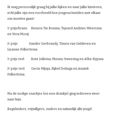
Ik mag persoonlijk graag bij jullie kijken en naar jullie luisteren; 
echt jullie zijn een voorbeeld hoe jongens/meiden met elkaar 
om moeten gaan!
1
 prijs/krans     Remon Tie Bouma, Tsjeard Andries Weersma 
e
en Vera Mooij
2
 prijs               Sander Gerbrandy, Timen van Gelderen en 
e
Lisanne Folkertsma
1
 prijs verl         Bote Jellema, Menno Sweering en Afke Rypma
e
2
 prijs verl         Germ Wijnja, Rijkel Dotinga en Anniek 
e
Folkertsma
Na de nodige snackjes (en een drankje) ging iedereen weer 
naar huis.
Begeleiders, vrijwillgers, ouders en natuurlijk alle jeugd 