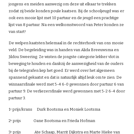
jongens en meiden aanwezig om deze uit elkaar te trekken 
zodat zij beide konden poule kaatsen. Bij de schooljeugd was er 
ook een mooie lijst met 10 partuur en de jeugd een prachtige 
lijst van 8 partuur. Na een welkomstwoord van Peter konden ze 
van start!
De welpen kaatsten helemaal in de rechterhoek van ons mooie 
veld. De begeleiding was in handen van Alida Breeuwsma en 
Jildou Sweering. Ze wisten de jongste categorie lekker vlot in 
beweging te houden en dankzij de aanwezigheid van de ouders 
bij de telegrafen liep het goed. Er werd over het algemeen 
spannend gekaatst en dat is natuurlijk altijd leuk om te zien. De 
winnaarsfinale werd met 5-4 6-0 gewonnen door partuur 6 van 
partuur 9. De verliezersfinale werd gewonnen met 5-2 6-4 door 
partuur 3.
1
 prijs/krans     Durk Bootsma en Moniek Lootsma
e
2
 prijs              Oane Bootsma en Frieda Hofman
e
3
 prijs               Ate Schaap, Marrit Dijkstra en Marte Hieke van 
e