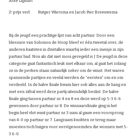
Afke Ligthart
2
 prijs verl         Rutger Wiersma en Jacob Pier Breeuwsma
e
Bij de jeugd een prachtige lijst van acht partuur. Door een 
blessure van Solomon de Hoop bleef er één tweetal over; de 
anderen kaatsten in drietallen waarbij ieder een meisje in zijn 
partuur had. Nou als dat niet mooi geregeld is J De jeugd in deze 
categorie gaat fantastisch leuk met elkaar om; al gaat het zolang 
ze in de perken staan natuurlijk zeker om de winst. Het waren 
spannende partijen en veelal werden de “eersten” om en om 
verdeeld. In de halve finale kwam hier ook alles aan de hang en 
met een zitbal werd deze partij uiteindelijk beslist. De halve 
finale ging tussen partuur nr 4 en 8 en deze werd op 5-3 6-6 
gewonnen door partuur nr 8. De winnaarsfinale ging in het 
begin heel vlot want partuur nr 3 nam al gauw een voorsprong 
van 4-0 op partuur nr 7. Langzaam knokten ze terug maar 
moesten toch buigen voor eerstgenoemden die wonnen met 5-
3 6-0.