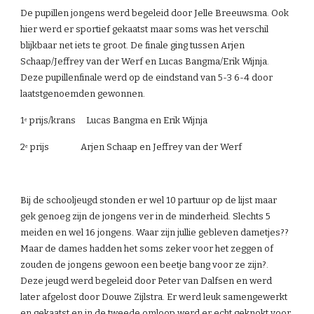
De pupillen jongens werd begeleid door Jelle Breeuwsma. Ook 
hier werd er sportief gekaatst maar soms was het verschil 
blijkbaar net iets te groot. De finale ging tussen Arjen 
Schaap/Jeffrey van der Werf en Lucas Bangma/Erik Wijnja. 
Deze pupillenfinale werd op de eindstand van 5-3 6-4 door 
laatstgenoemden gewonnen.
1
 prijs/krans     Lucas Bangma en Erik Wijnja
e
2
 prijs               Arjen Schaap en Jeffrey van der Werf
e
Bij de schooljeugd stonden er wel 10 partuur op de lijst maar 
gek genoeg zijn de jongens ver in de minderheid. Slechts 5 
meiden en wel 16 jongens. Waar zijn jullie gebleven dametjes?? 
Maar de dames hadden het soms zeker voor het zeggen of 
zouden de jongens gewoon een beetje bang voor ze zijn?. 
Deze jeugd werd begeleid door Peter van Dalfsen en werd 
later afgelost door Douwe Zijlstra. Er werd leuk samengewerkt 
en gekaatst en in de tweede omloop werd er echt geknokt voor 